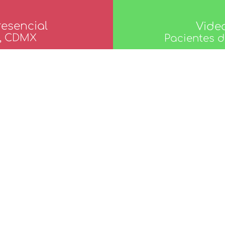
esencial
Vide
a, CDMX
Pacientes 