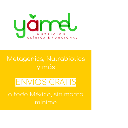
Metagenics, Nutrabiotics
y más
ENVÍOS GRATIS
a todo México, sin monto
mínimo