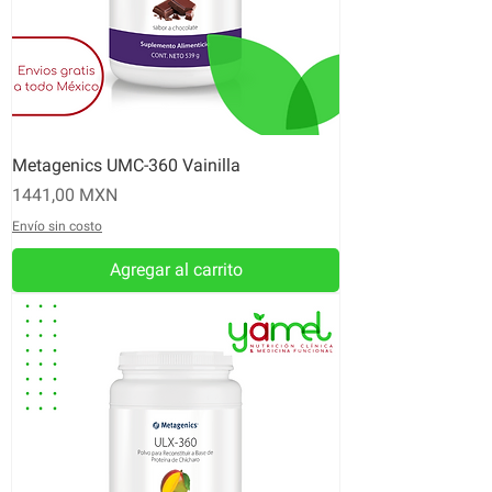
Metagenics UMC-360 Vainilla
Precio
1441,00 MXN
Envío sin costo
Agregar al carrito