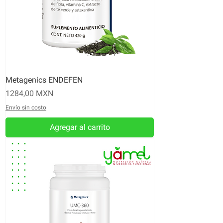
Metagenics ENDEFEN
Precio
1284,00 MXN
Envío sin costo
Agregar al carrito