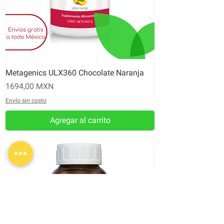
Metagenics ULX360 Chocolate Naranja
Precio
1694,00 MXN
Envío sin costo
Agregar al carrito