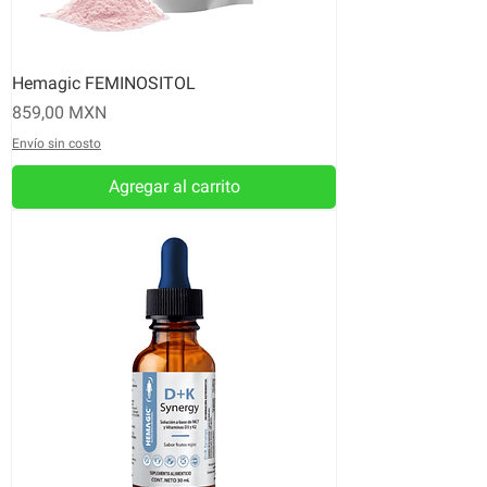
Hemagic FEMINOSITOL
Precio
859,00 MXN
Envío sin costo
Agregar al carrito