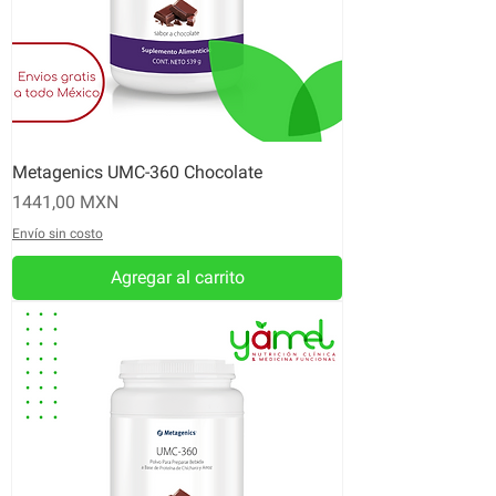
Metagenics UMC-360 Chocolate
Precio
1441,00 MXN
Envío sin costo
Agregar al carrito