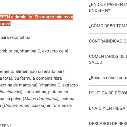
y pectina de manzana)
¿EN QUÉ PRESENTA
pectina de manza
descafeinado (
Camell
ENDEFEN?
Vitamina C de alt
en polvo (
Musa parad
DEFEN a domicilio! Sin monto mínimo a
Extracto de té ver
domestica
), lecitina
Frasco con 420 gramos
horas
*
125 mg por porció
¿CÓMO DEBO TOM
(
Cinnamomum cassi
Astaxantina: 250 
biodisponibilidad.
Plátano y manzana
Modo de empleo:
1 me
ara reconstituir.
CONTRAINDICACIO
Canela china (
Cin
agua. Puede consumir
porción
prebiótica, vitamina C, extracto de té
Evita su uso si eres a
COMENTARIOS DE 
SALUD
mento alimenticio diseñado para
Como Nutrióloga Clíni
¿Buscas dónde com
a total. Su fórmula combina fibra
Funcional por The Ins
pectina de manzana), Vitamina C, extracto
confío en Metagenics
En Yamel Nutrición 
mis pacientes. No olvi
ia sinensis
), astaxantina, plátano en
POLÍTICA DE DEVO
salud antes de tomar
na en polvo (
Malus domestica
), lecitina
Yamel Loza Garibay
|
Si deseas devolver M
 (
Cinnamomum cassia
) en formas de
ENVÍO Y ENTREGA
ponerte en contacto 
atenderemos.
Tu pedido es rastreab
Los productos devuelt
DESCARGO DE RES
almacén hasta tu puer
DEFEN?