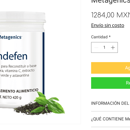
1284,00 MX
Envío sin costo
Cantidad
*
Ag
R
INFORMACIÓN DEL
Metagenics ENDEFEN 
¿QUÉ CONTIENE Me
diseñado para complem
Su fórmula combina f
Fibra prebiótica d