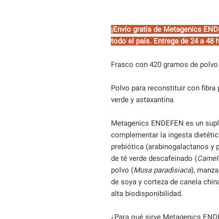
¡Envío gratis de Metagenics EN
todo el país. Entrega de 24 a 48 
Frasco con 420 gramos de polvo p
Polvo para reconstituir con fibra 
verde y astaxantina
Metagenics ENDEFEN es un suple
complementar la ingesta dietétic
prebiótica (arabinogalactanos y 
de té verde descafeinado (
Camell
polvo (
Musa paradisiaca
), manza
de soya y corteza de canela china
alta biodisponibilidad.
¿Para qué sirve Metagenics EN