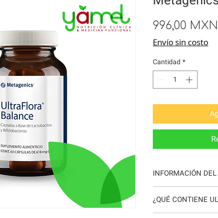
996,00 MXN
Envío sin costo
Cantidad
*
Ag
R
INFORMACIÓN DEL
Metagenics Ultraflor
¿QUÉ CONTIENE U
de amplio espectro, l
altamente puras y via
Cada cápsula aporta 