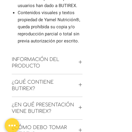
usuarios han dado a BUTIREX.
Contenidos visuales y textos
propiedad de Yamel Nutrición®,
queda prohibida su copia y/o
reproducción parcial o total sin
previa autorización por escrito.
INFORMACIÓN DEL
PRODUCTO
BUTIREX
es un suplemento alimenticio
¿QUÉ CONTIENE
de Nutrabiotics que combina Beta-
BUTIREX?
hidroxibutirato de Magnesio (BHB)
estandarizado con Vitamina A
BUTIREX contiene Beta-hidroxibutirato
(acetato de retinilo) en una sola
¿EN QUÉ PRESENTACIÓN
de Magnesio (BHB) estandarizado y
cápsula. La Vitamina A contribuye al
VIENE BUTIREX?
Vitamina A (acetato de retinilo), en una
mantenimiento de las mucosas y la
sola cápsula. Libre de gluten.
piel normales y a la visión normal.
Frasco con 60 cápsulas.
Libre de gluten y fabricado bajo
¿CÓMO DEBO TOMAR