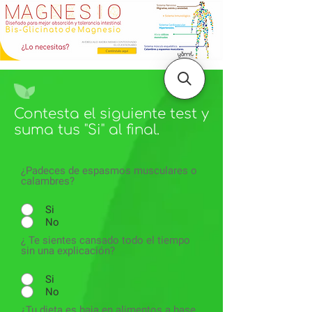
Contesta el siguiente test y
suma tus "Si" al final.
¿Padeces de espasmos musculares o
calambres?
Si
No
¿ Te sientes cansado todo el tiempo
sin una explicación?
Si
No
¿Tu dieta es baja en alimentos a base