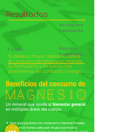
Resultados
No requiere
tratamiento
0 - 3
Requiere
4 o más
tratamiento
Si deseas mayor asesoría sobre
el consumo de Magnesio manda
tu formulario y en breve nos
pondremos en contacto contigo.