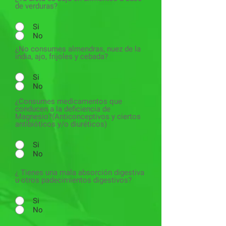
de verduras?
Si
No
¿No consumes almendras, nuez de la
india, ajo, frijoles y cebada?
Si
No
¿Consumes medicamentos que
conducen a la deficiencia de
Magnesio?(Anticonceptivos y ciertos
antibióticos y/o diuréticos)
Si
No
¿ Tienes una mala absorción digestiva
u otros padecimientos digestivos?
Si
No