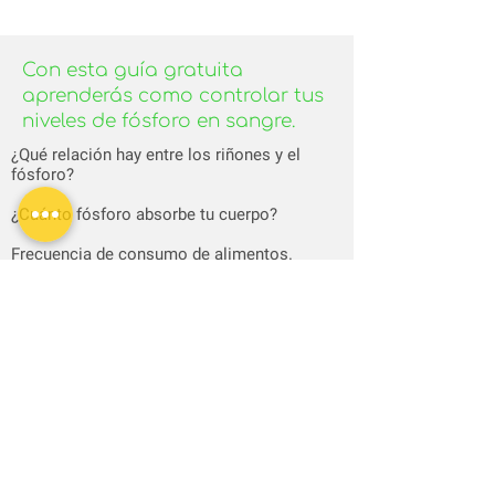
Con esta guía gratuita
aprenderás como controlar tus
niveles de fósforo en sangre.
¿Qué relación hay entre los riñones y el
fósforo?
¿Cuánto fósforo absorbe tu cuerpo?
Frecuencia de consumo de alimentos.
Tabla de contenido de fósforo orgánico
presente en 100 g de alimento.
¿Aún no has visto el video?
¿Cómo bajar el fósforo alto en sangre? 3
maneras efectivas para controlar y bajar
niveles de fósforo
Ve el video aquí